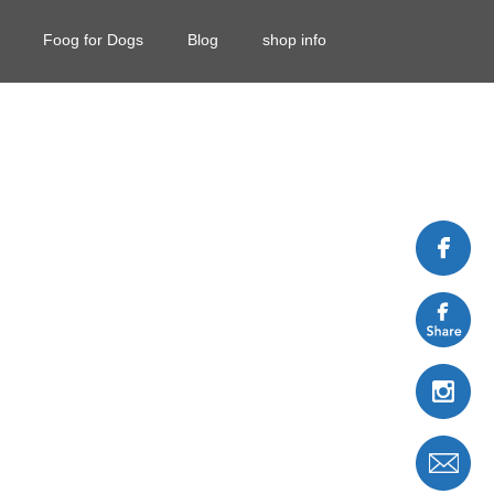
Foog for Dogs
Blog
shop info