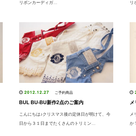
リボンカーディガ…
リ
2012.12.27
2
ご予約商品
BUL BU-BU新作2点のご案内
メ
こんにちは♪クリスマス後の定休日が明けて、今
メ
日から３１日までたくさんのトリミン…
か