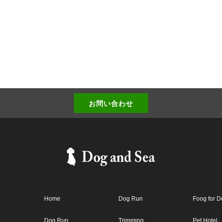
お問い合わせ
Home
Dog Run
Foog for 
Dog Run
Trimming
Pet Hotel