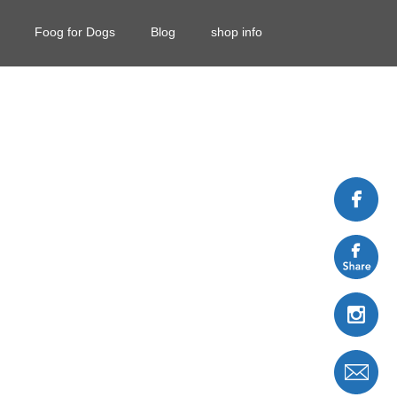
Foog for Dogs
Blog
shop info