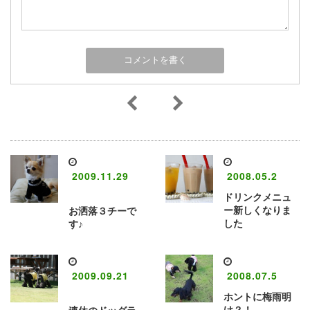
2009.11.29
2008.05.2
ドリンクメニュ
ー新しくなりま
お洒落３チーで
した
す♪
2009.09.21
2008.07.5
ホントに梅雨明
け？！