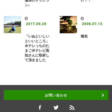
連休のドッグラ
ン♪
2017.09.29
2008.07.13
「いぬといしい
報告
といいところ」
＠テレっちのた
まご＠テレビ高
知さんに取材し
て頂きました
お問い合わせ