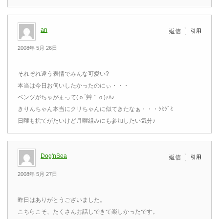
an
引用
返信
2008年 5月 26日
それぞれ違う表情でみんな可愛い?
本当は今日お伺いしたかったのにぃ・・・
ベンツがちゃがまって(ｏ´艸｀ｏ)ｧﾊ♪
きりんちゃん本当にクリちゃんに似てきたなぁ・・・ｼﾐｼﾞﾐ
日曜も捨てがたいけど月曜組みにも参加したい気分♪
Dog'nSea
引用
返信
2008年 5月 27日
昨日はありがとうございました。
こちらこそ、たくさんお話しできて楽しかったです。