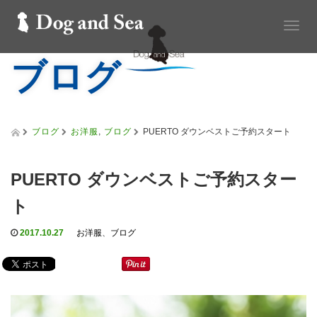
T
o
ブログ
g
g
l
e
n
a
ブログ
お洋服
,
ブログ
PUERTO ダウンベストご予約スタート
v
i
g
PUERTO ダウンベストご予約スター
a
t
ト
i
o
2017.10.27
お洋服
、
ブログ
n