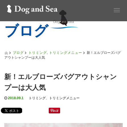
T
o
ブログ
g
g
l
e
n
a
ブログ
トリミング
,
トリミングメニュー
新！エルブローズバグ
v
アウトシャンプーは大人気
i
g
a
新！エルブローズバグアウトシャン
t
i
プーは大人気
o
n
2018.09.1
トリミング
、
トリミングメニュー