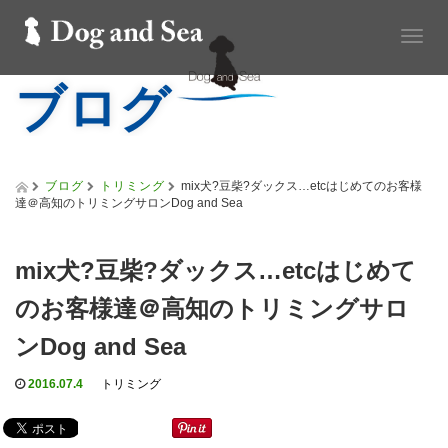
T
o
ブログ
g
g
l
e
n
a
ブログ
トリミング
mix犬?豆柴?ダックス…etcはじめてのお客様
v
達＠高知のトリミングサロンDog and Sea
i
g
a
mix犬?豆柴?ダックス…etcはじめて
t
i
のお客様達＠高知のトリミングサロ
o
n
ンDog and Sea
2016.07.4
トリミング