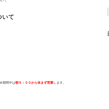
ついて
ついて
Ｗ期間中は
朝９：００から休まず営業
します。