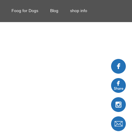
Foog for Dogs
Blog
shop info