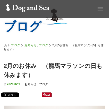
T
o
ブログ
g
g
l
e
n
a
ブログ
お知らせ
,
ブログ
2月のお休み （龍馬マラソンの日も休
v
みます）
i
g
a
2月のお休み （龍馬マラソンの日も
t
i
休みます）
o
n
2020.02.9
お知らせ
、
ブログ