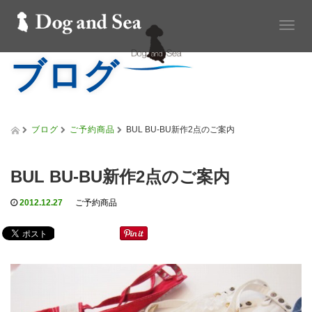
T
o
ブログ
g
g
l
e
n
a
ブログ
ご予約商品
BUL BU-BU新作2点のご案内
v
i
g
BUL BU-BU新作2点のご案内
a
t
2012.12.27
ご予約商品
i
o
n