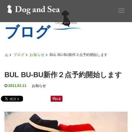
T
o
ブログ
g
g
l
e
n
a
ブログ
お知らせ
BUL BU-BU新作２点予約開始します
v
i
g
BUL BU-BU新作２点予約開始します
a
t
2011.01.11
お知らせ
i
o
n