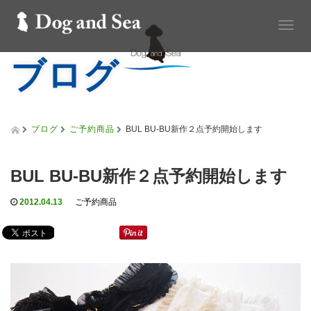
T
o
ブログ
g
g
l
e
n
a
ブログ
ご予約商品
BUL BU-BU新作２点予約開始します
v
i
g
BUL BU-BU新作２点予約開始します
a
t
2012.04.13
ご予約商品
i
o
n