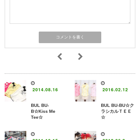
2014.08.16
2016.02.12
BUL BU-
BUL BU-BU☆ク
B☆Kiss Me
ラシカルＴＥＥ
Tee☆
☆