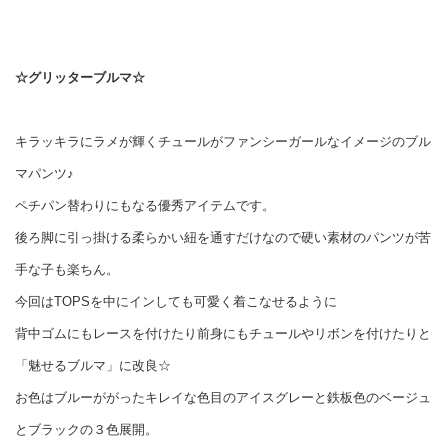
☆グリッターブルマ☆
キラッキラにラメが輝くチュールがファンシーガールなイメージのブル
マパンツ♪
ペチパン替わりにもなる優秀アイテムです。
後ろ脚に引っ掛ける柔らかい紐を通すだけなので硬い素材のパンツが苦
手な子も楽ちん。
今回はTOPSを中にインしても可愛く着こなせるように
背中ゴムにもレースを付けたり前身にもチュールやリボンを付けたりと
「魅せるブルマ」に改良☆
お色はブルーががったキレイな色目のアイスグレーと鉄板色のベージュ
とブラックの３色展開。