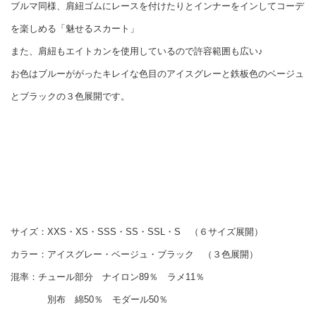
ブルマ同様、肩紐ゴムにレースを付けたりとインナーをインしてコーデ
を楽しめる「魅せるスカート」
また、肩紐もエイトカンを使用しているので許容範囲も広い♪
お色はブルーががったキレイな色目のアイスグレーと鉄板色のベージュ
とブラックの３色展開です。
サイズ：XXS・XS・SSS・SS・SSL・S （６サイズ展開）
カラー：アイスグレー・ベージュ・ブラック （３色展開）
混率：チュール部分 ナイロン89％ ラメ11％
別布 綿50％ モダール50％