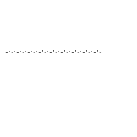
～*～*～*～*～*～*～*～*～*～*～*～*～*～*～*～*～*～