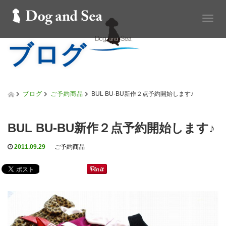
T
o
ブログ
g
g
l
e
n
a
ブログ
ご予約商品
BUL BU-BU新作２点予約開始します♪
v
i
g
BUL BU-BU新作２点予約開始します♪
a
t
2011.09.29
ご予約商品
i
o
n