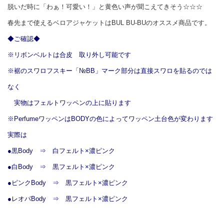
脱いだ時に「わぁ！可愛い！」と黄色い声が聞こえてきそう☆☆☆
春先まで使えるベロアジャケットはBUL BU-BUのオススメ商品です。
◆ご確認◆
※リボンベルトは合皮 取り外し可能です
※裾のスワロフスキー「№BB」マーク部分は直接スワロを貼るのでは
なく
実物はフェルトワッペンの上に貼ります
※PerfumeワッペンはBODYの色によってワッペン土台色が変わります
実際は
●黒Body ⇒ 白フェルト×濃ピンク
●白Body ⇒ 黒フェルト×濃ピンク
●ピンクBody ⇒ 黒フェルト×濃ピンク
●レオパBody ⇒ 黒フェルト×濃ピンク