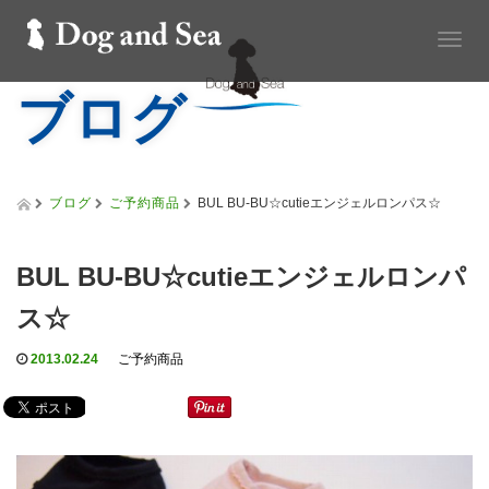
T
o
ブログ
g
g
l
e
n
a
ブログ
ご予約商品
BUL BU-BU☆cutieエンジェルロンパス☆
v
i
g
BUL BU-BU☆cutieエンジェルロンパ
a
t
ス☆
i
o
2013.02.24
ご予約商品
n