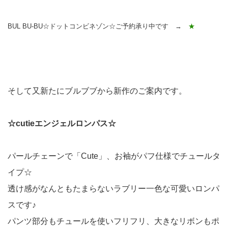
BUL BU-BU☆ドットコンビネゾン☆ご予約承り中です →
★
そして又新たにブルブブから新作のご案内です。
☆cutieエンジェルロンパス☆
パールチェーンで「Cute」、お袖がパフ仕様でチュールタ
イプ☆
透け感がなんともたまらないラブリー一色な可愛いロンパ
スです♪
パンツ部分もチュールを使いフリフリ、大きなリボンもポ