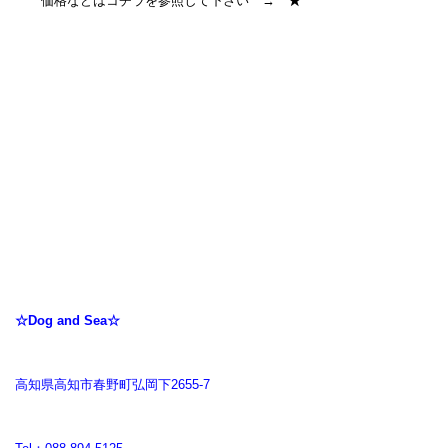
価格などはコチラを参照して下さい →
★
☆Dog and Sea☆
高知県高知市春野町弘岡下2655-7