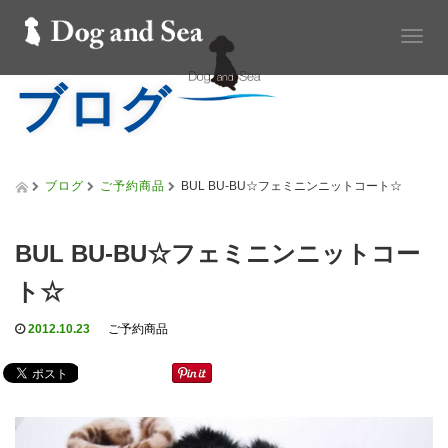
T
o
ブログ
g
g
l
e
n
a
ブログ
ご予約商品
BUL BU-BU☆フェミニンニットコート☆
v
i
g
BUL BU-BU☆フェミニンニットコー
a
t
ト☆
i
o
2012.10.23
ご予約商品
n