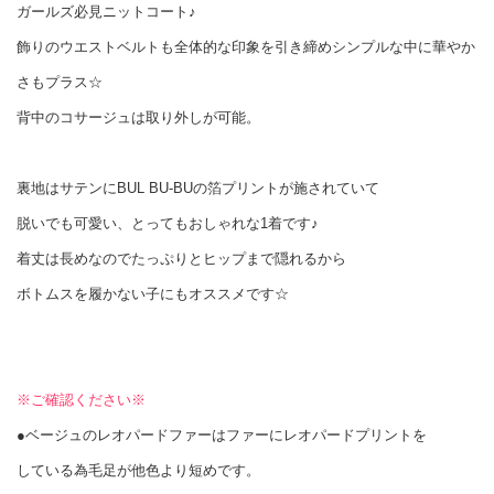
ガールズ必見ニットコート♪
飾りのウエストベルトも全体的な印象を引き締めシンプルな中に華やか
さもプラス☆
背中のコサージュは取り外しが可能。
裏地はサテンにBUL BU-BUの箔プリントが施されていて
脱いでも可愛い、とってもおしゃれな1着です♪
着丈は長めなのでたっぷりとヒップまで隠れるから
ボトムスを履かない子にもオススメです☆
※ご確認ください※
●ベージュのレオパードファーはファーにレオパードプリントを
している為毛足が他色より短めです。