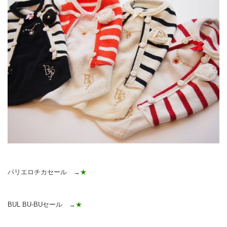
パリエロチカセール →
★
BUL BU-BUセール →
★