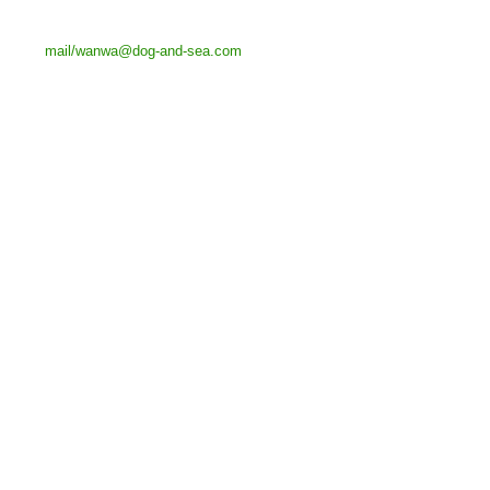
mail/wanwa@dog-and-sea.com