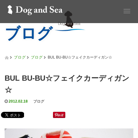
T
o
ブログ
g
g
l
e
n
a
ブログ
ブログ
BUL BU-BU☆フェイクカーディガン☆
v
i
g
BUL BU-BU☆フェイクカーディガン
a
t
☆
i
o
2012.02.18
ブログ
n