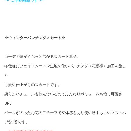
*～*ご予約商品です*～*
☆ウィンターパンチングスカート☆
コーデの幅がぐんっと広がるスカート単品。
冬仕様にフェイクムートン生地を使いパンチング（花模様）加工を施し
た
可愛い仕上がりのスカートです。
柔らかいチュールも挟んでいるのでふんわりボリュームも増し可愛さ
UP♪
パールがのったお花のモチーフで立体感もあり使い勝手もいいマストハ
ブな1着です。