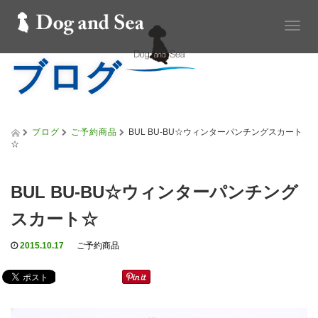
T
o
ブログ
g
g
l
e
n
a
ブログ
ご予約商品
BUL BU-BU☆ウィンターパンチングスカート
v
☆
i
g
a
BUL BU-BU☆ウィンターパンチング
t
i
スカート☆
o
n
2015.10.17
ご予約商品