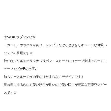
☆So in ラブワンピ☆
スカートにややハリがあり、シンプルだけどとびきり
キュートな可愛い
ワンピの登場です☆
衿にはフリルやオリジナルリボン、スカートにはテープ刺繍でハートモ
チーフやLOVEの文字♪
袖もシースルーで女の子にはたまらないデザインです！
重ね着にするのにも使い勝手が良いので使い回しが豊富な万能ワンピー
スです☆