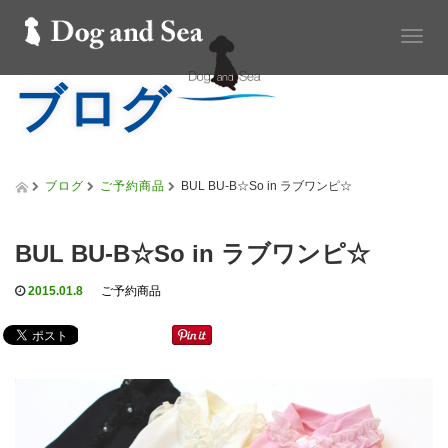
T
o
ブログ
g
g
l
e
n
a
ブログ
ご予約商品
BUL BU-B☆So in ラブワンピ☆
v
i
g
BUL BU-B☆So in ラブワンピ☆
a
t
2015.01.8
ご予約商品
i
o
n