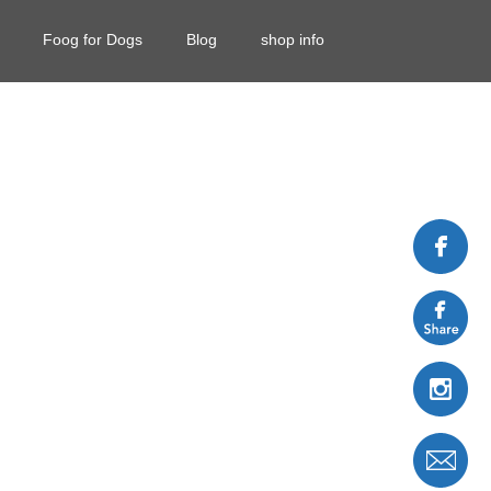
Foog for Dogs
Blog
shop info