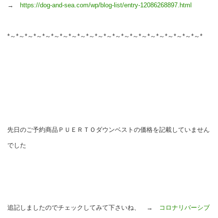
→
https://dog-and-sea.com/wp/blog-list/entry-12086268897.html
*～*～*～*～*～*～*～*～*～*～*～*～*～*～*～*～*～*～*～*～*～*～*
先日のご予約商品ＰＵＥＲＴＯダウンベストの価格を記載していません
でした
追記しましたのでチェックしてみて下さいね、 →
コロナリバーシブ