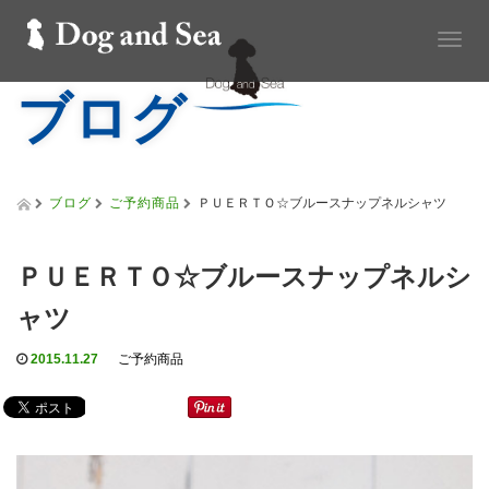
T
o
ブログ
g
g
l
e
n
a
ブログ
ご予約商品
ＰＵＥＲＴＯ☆ブルースナップネルシャツ
v
i
g
ＰＵＥＲＴＯ☆ブルースナップネルシ
a
t
ャツ
i
o
2015.11.27
ご予約商品
n