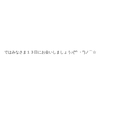
ではみなさま１３日にお会いしましょう♪(*^ ・^)ノ⌒☆