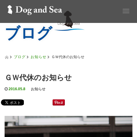
T
o
ブログ
g
g
l
e
n
a
ブログ
お知らせ
ＧＷ代休のお知らせ
v
i
g
ＧＷ代休のお知らせ
a
t
2016.05.8
お知らせ
i
o
n