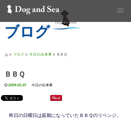
T
o
ブログ
g
g
l
e
n
a
ブログ
今日の出来事
ＢＢＱ
v
i
g
ＢＢＱ
a
t
2009.05.25
今日の出来事
i
o
n
昨日の日曜日は延期になっていたＢＢＱのリベンジ。