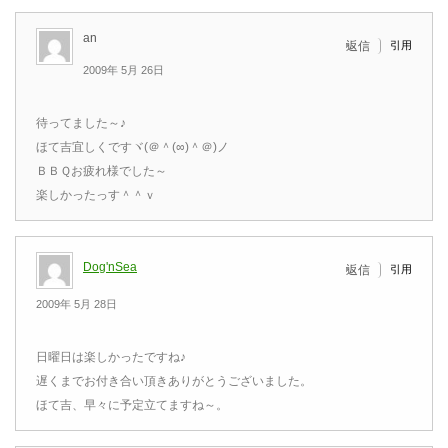
an
引用
返信
2009年 5月 26日
待ってました～♪
ほて吉宜しくですヾ(＠＾(∞)＾＠)ノ
ＢＢＱお疲れ様でした～
楽しかったっす＾＾ｖ
Dog'nSea
引用
返信
2009年 5月 28日
日曜日は楽しかったですね♪
遅くまでお付き合い頂きありがとうございました。
ほて吉、早々に予定立てますね～。