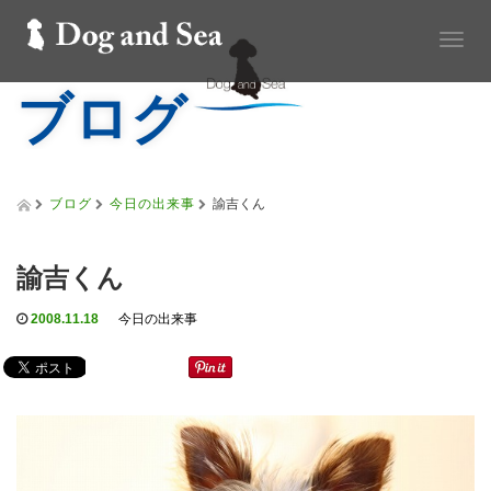
T
o
ブログ
g
g
l
e
n
a
ブログ
今日の出来事
諭吉くん
v
i
g
諭吉くん
a
t
2008.11.18
今日の出来事
i
o
n