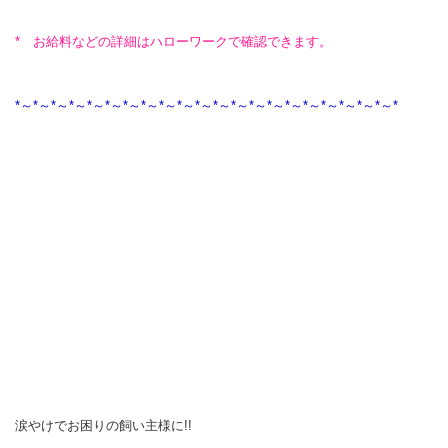
* お給料などの詳細はハローワークで確認できます。
*～*～*～*～*～*～*～*～*～*～*～*～*～*～*～*～*～*～*～*～*～*
涙やけでお困りの飼い主様に!!