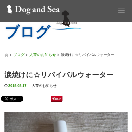
T
o
ブログ
g
g
l
e
n
a
ブログ
入荷のお知らせ
涙焼けに☆リバイバルウォーター
v
i
g
涙焼けに☆リバイバルウォーター
a
t
2015.05.17
入荷のお知らせ
i
o
n