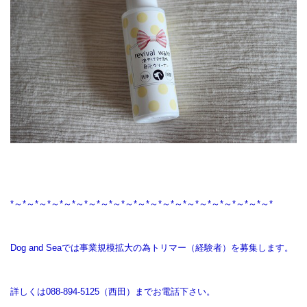
*～*～*～*～*～*～*～*～*～*～*～*～*～*～*～*～*～*～*～*～*～*
Dog and Seaでは事業規模拡大の為トリマー（経験者）を募集します。
詳しくは088-894-5125（西田）までお電話下さい。