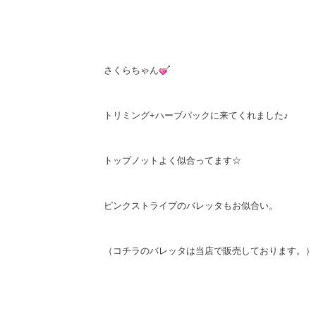
さくらちゃん
トリミング+ハーブパックに来てくれました♪
トップノットよく似合ってます☆
ピンクストライプのバレッタもお似合い。
（コチラのバレッタは当店で販売しております。）