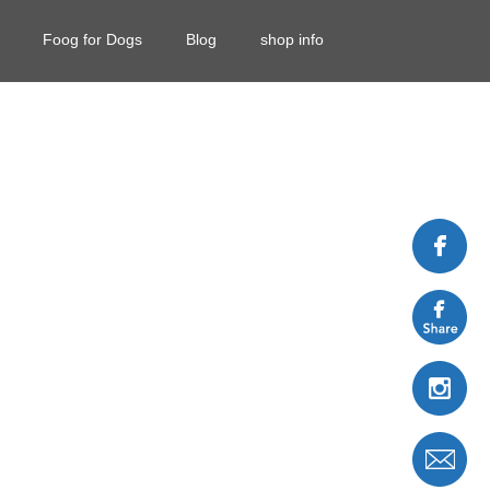
Foog for Dogs
Blog
shop info