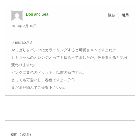
Dog and Sea
引用
返信
2013年 2月 16日
＞muraoさん
やっぱりぉパンツはカラーリングすると可愛さｕｐですよね☆
ももちゃんのオレンジとっても似合ってましたが、色を変えると気分
変わりますね♪
ピンクに黄色のドッット、以前の新ですね。
とっても可愛いし、春色ですよ～(^ ^)
まだまだ悩んでご提案下さいね。
名前
( 必須 )