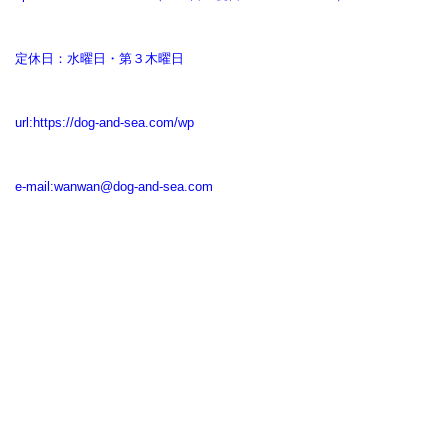
定休日：水曜日・第３木曜日
url:
https://dog-and-sea.com/wp
e-mail:
wanwan@dog-and-sea.com