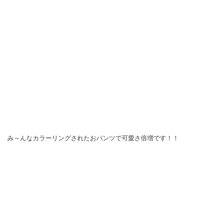
み～んなカラーリングされたおパンツで可愛さ倍増です！！