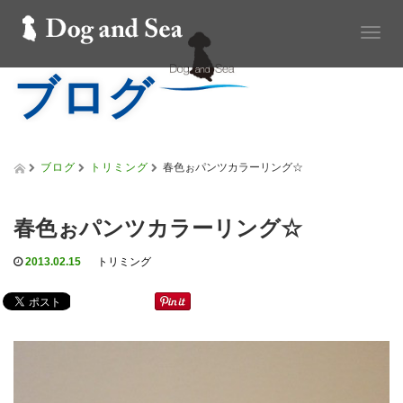
T
o
ブログ
g
g
l
e
n
a
ブログ
トリミング
春色ぉパンツカラーリング☆
v
i
g
春色ぉパンツカラーリング☆
a
t
2013.02.15
トリミング
i
o
n