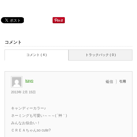
コメント
コメント ( 4 )
トラックバック ( 0 )
kayo
引用
返信
2013年 2月 15日
キャンディーカラー♪
ネーミングも可愛い～～～( ´艸｀)
みんなお似合い！
ＣＲＥＡちゃんso cute?