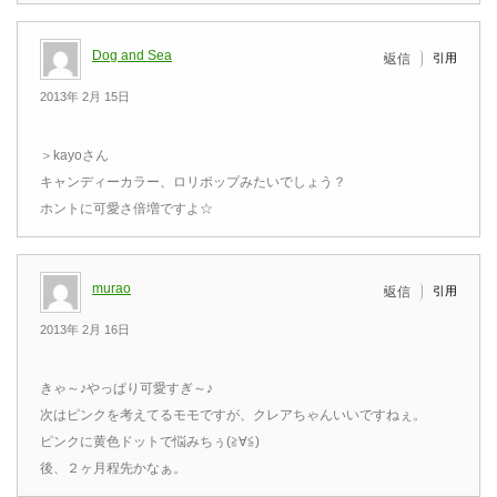
Dog and Sea
引用
返信
2013年 2月 15日
＞kayoさん
キャンディーカラー、ロリポップみたいでしょう？
ホントに可愛さ倍増ですよ☆
murao
引用
返信
2013年 2月 16日
きゃ～♪やっぱり可愛すぎ～♪
次はピンクを考えてるモモですが、クレアちゃんいいですねぇ。
ピンクに黄色ドットで悩みちぅ(≧∀≦)
後、２ヶ月程先かなぁ。