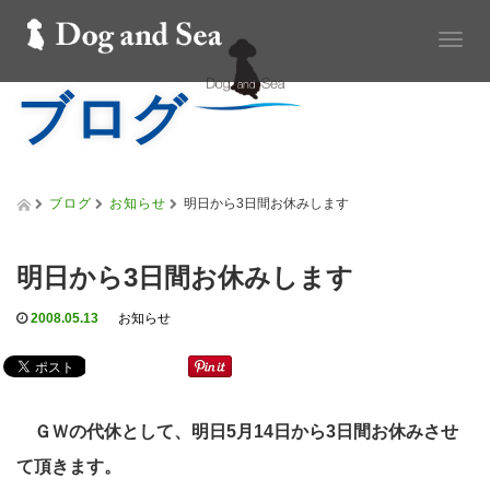
T
o
ブログ
g
g
l
e
n
a
ブログ
お知らせ
明日から3日間お休みします
v
i
g
明日から3日間お休みします
a
t
2008.05.13
お知らせ
i
o
n
ＧＷの代休として、明日5月14日から3日間お休みさせ
て頂きます。