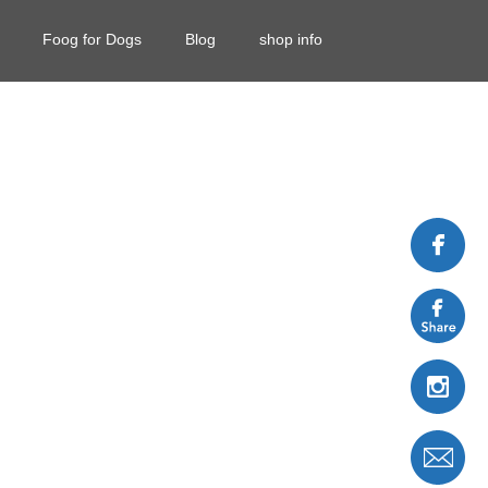
Foog for Dogs
Blog
shop info