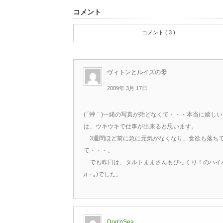
コメント
コメント ( 3 )
ヴィトンとルイズの母
2009年 3月 17日
( ´艸｀)一緒の写真が殆どなくて・・・本当に嬉
は、ウキウキで仕事が出来ると思います。
3週間ほど前に急に元気がなくなり、食欲も落ちてし
て・・・。
でも昨日は、タルトままさんもびっくり！のハイパー
д・｡)でした。
Dog'nSea