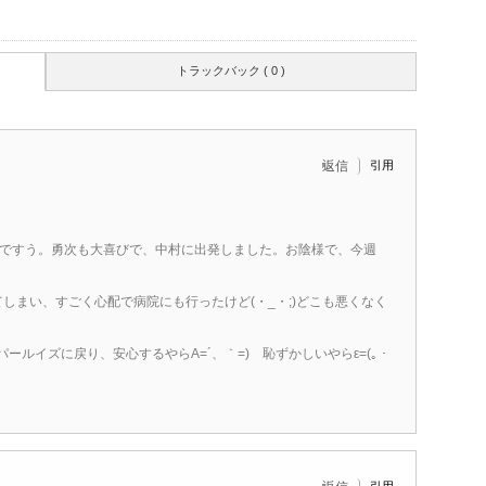
トラックバック ( 0 )
引用
返信
しいですう。勇次も大喜びで、中村に出発しました。お陰様で、今週
まい、すごく心配で病院にも行ったけど(・_・;)どこも悪くなく
ルイズに戻り、安心するやらA=´、｀=)ゞ恥ずかしいやらε=(｡・