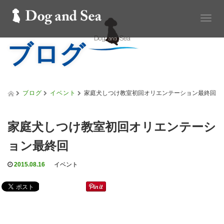
T
o
ブログ
g
g
l
e
n
a
ブログ
イベント
家庭犬しつけ教室初回オリエンテーション最終回
v
i
g
家庭犬しつけ教室初回オリエンテーシ
a
t
ョン最終回
i
o
2015.08.16
イベント
n