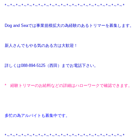
*～*～*～*～*～*～*～*～*～*～*～*～*～*～*～*～*～*～*～*～*～*
Dog and Seaでは事業規模拡大の為経験のあるトリマーを募集します。
新人さんでもやる気のある方は大歓迎！
詳しくは088-894-5125（西田）までお電話下さい。
* 経験トリマーのお給料などの詳細はハローワークで確認できます。
多忙の為アルバイトも募集中です。
*～*～*～*～*～*～*～*～*～*～*～*～*～*～*～*～*～*～*～*～*～*