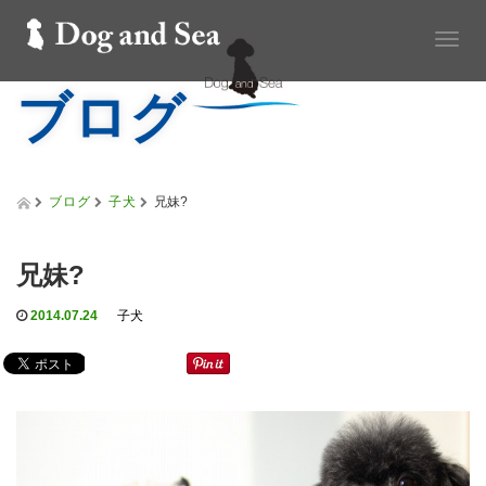
T
o
ブログ
g
g
l
e
n
a
ブログ
子犬
兄妹?
v
i
g
兄妹?
a
t
2014.07.24
子犬
i
o
n