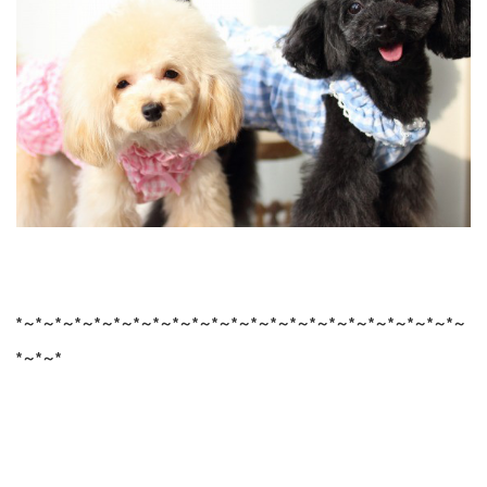
*～*～*～*～*～*～*～*～*～*～*～*～*～*～*～*～*～*～*～*～*～*～*～
*～*～*