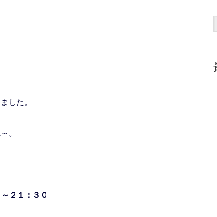
しました。
ね～。
０～２１：３０