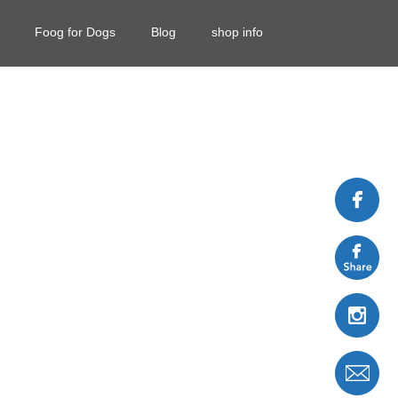
Foog for Dogs
Blog
shop info