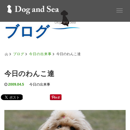
T
o
ブログ
g
g
l
e
n
a
ブログ
今日の出来事
今日のわんこ達
v
i
g
今日のわんこ達
a
t
2009.04.5
今日の出来事
i
o
n