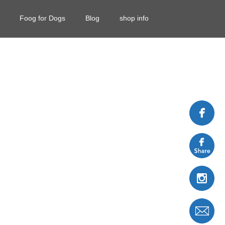
Foog for Dogs
Blog
shop info