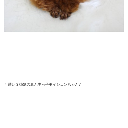
可愛い３姉妹の真ん中っ子モイシェンちゃん?