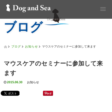
T
o
ブログ
g
g
l
e
n
a
ブログ
お知らせ
マウスケアのセミナーに参加して来ます
v
i
g
マウスケアのセミナーに参加して来
a
t
ます
i
o
2015.06.30
お知らせ
n