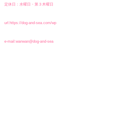
定休日：水曜日・第３木曜日
url:
https://dog-and-sea.com/wp
e-mail:
wanwan@dog-and-sea