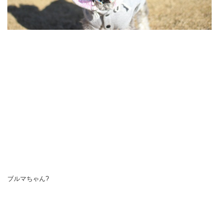
ブルマちゃん?