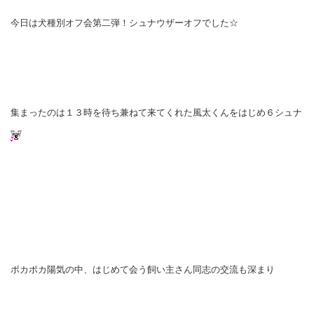
今日は犬種別オフ会第二弾！シュナウザーオフでした☆
集まったのは１３時を待ち兼ねて来てくれた風太くんをはじめ６シュナ
ポカポカ陽気の中、はじめて会う飼い主さん同志の交流も深まり