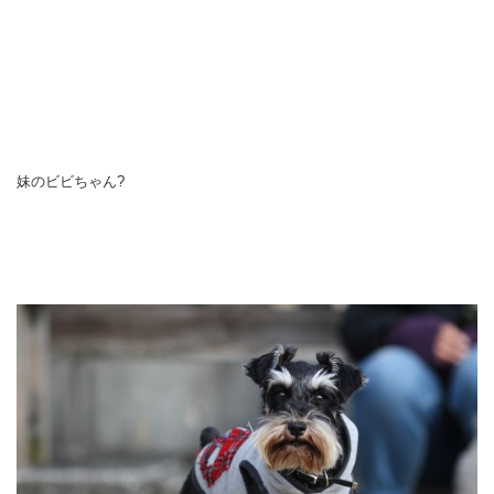
妹のビビちゃん?