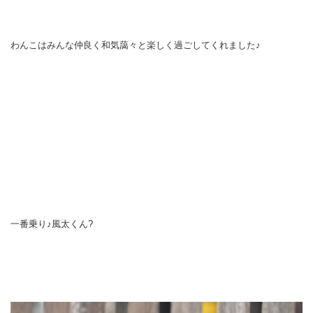
わんこはみんな仲良く和気藹々と楽しく過ごしてくれました♪
一番乗り♪風太くん?