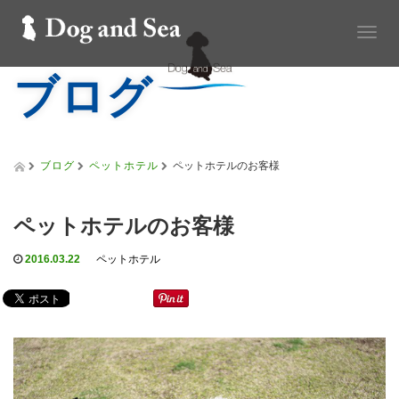
T
o
ブログ
g
g
l
e
n
a
ブログ
ペットホテル
ペットホテルのお客様
v
i
g
ペットホテルのお客様
a
t
2016.03.22
ペットホテル
i
o
n