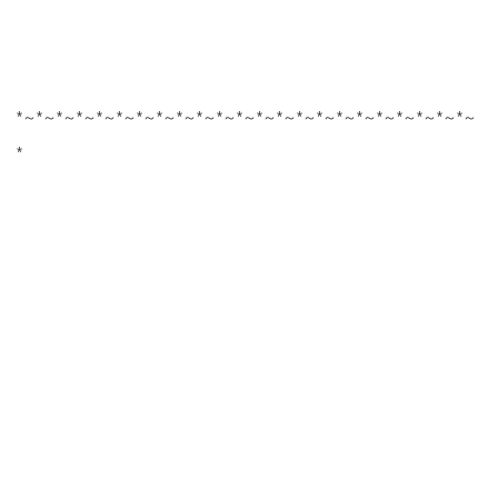
*～*～*～*～*～*～*～*～*～*～*～*～*～*～*～*～*～*～*～*～*～*～*～
*