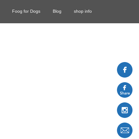
Foog for Dogs
Blog
shop info