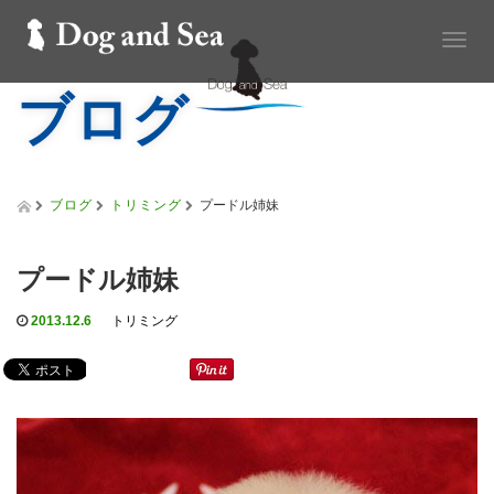
T
o
ブログ
g
g
l
e
n
a
ブログ
トリミング
プードル姉妹
v
i
g
プードル姉妹
a
t
2013.12.6
トリミング
i
o
n