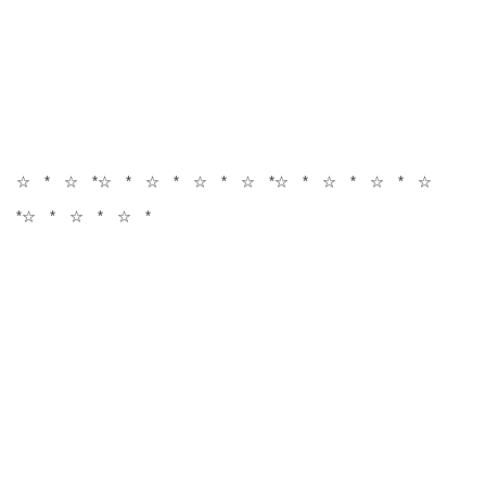
☆ * ☆ *☆ * ☆ * ☆ * ☆ *☆ * ☆ * ☆ * ☆
*☆ * ☆ * ☆ *