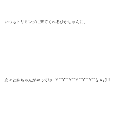
いつもトリミングに来てくれるひかちゃんに、
次々と妹ちゃんがやってｷﾀｰ Y⌒Y⌒Y⌒Y⌒Y⌒Y⌒(｡Ａ｡)!!!