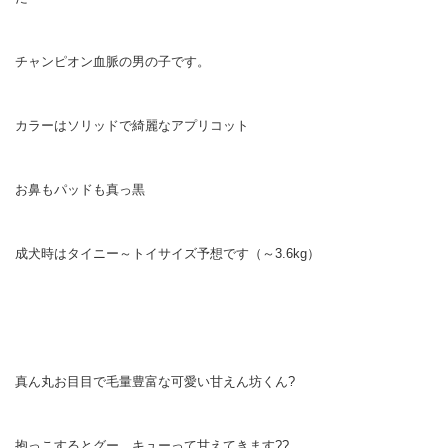
チャンピオン血脈の男の子です。
カラーはソリッドで綺麗なアプリコット
お鼻もパッドも真っ黒
成犬時はタイニー～トイサイズ予想です（～3.6kg）
真ん丸お目目で毛量豊富な可愛い甘えん坊くん?
抱っこするとグー、キューって甘えてきます??