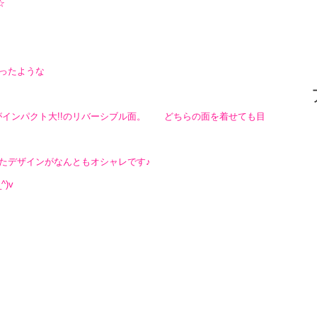
です☆
ったような
がインパクト大!!のリバーシブル面。 どちらの面を着せても目
たデザインがなんともオシャレです♪
)v