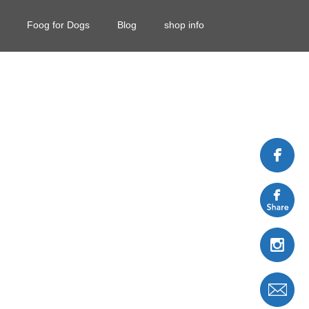
Foog for Dogs
Blog
shop info