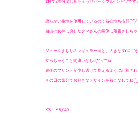
1枚で2着分楽しめちゃうリバーシブルTシャツ
柔らかい生地を使用しているので着心地も抜群(^^)/
自由の女神に扮したクマさんの銅像に落書きしちゃ
ジョークまじりのレギュラー面と、大きなNYロゴ
立っちゃうこと間違いなしd(*^▽^*)b
裏側のプリントが少し透けて見えるように計算され
その日の気分でお好きなデザインを着こなしてね(^_^
XS：￥5,040～