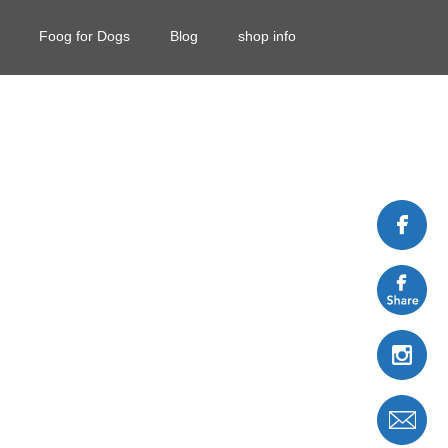
Foog for Dogs
Blog
shop info