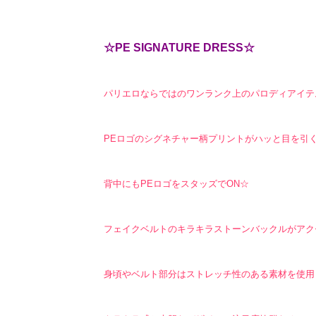
☆PE SIGNATURE DRESS☆
パリエロならではのワンランク上のパロディアイテムが登
PEロゴのシグネチャー柄プリントがハッと目を引く
背中にもPEロゴをスタッズでON☆
フェイクベルトのキラキラストーンバックルがアク
身頃やベルト部分はストレッチ性のある素材を使用して