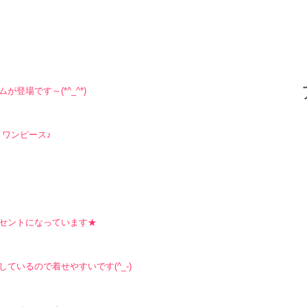
場です～(*^_^*)
ワンピース♪
セントになっています★
いるので着せやすいです(^_-)