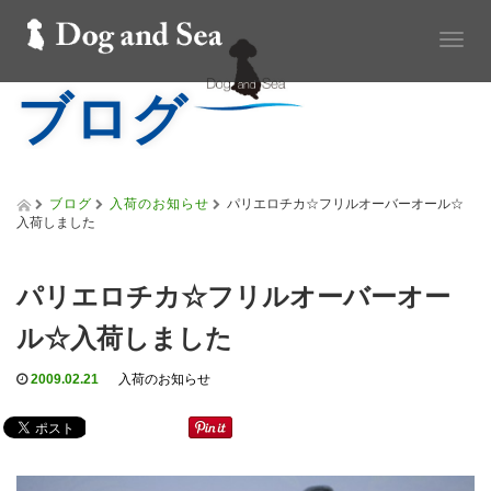
T
o
ブログ
g
g
l
e
n
a
ブログ
入荷のお知らせ
パリエロチカ☆フリルオーバーオール☆
v
入荷しました
i
g
a
パリエロチカ☆フリルオーバーオー
t
i
ル☆入荷しました
o
n
2009.02.21
入荷のお知らせ