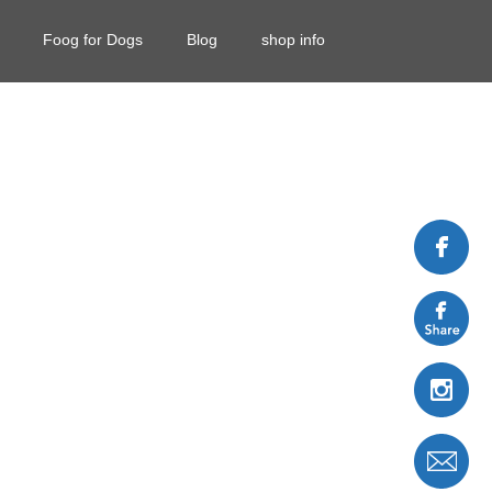
Foog for Dogs
Blog
shop info