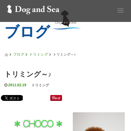
T
o
ブログ
g
g
l
e
n
a
ブログ
トリミング
トリミング～♪
v
i
g
トリミング～♪
a
t
2011.02.19
トリミング
i
o
n