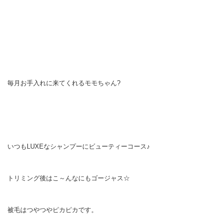
毎月お手入れに来てくれるモモちゃん?
いつもLUXEなシャンプーにビューティーコース♪
トリミング後はこ～んなにもゴージャス☆
被毛はつやつやピカピカです。