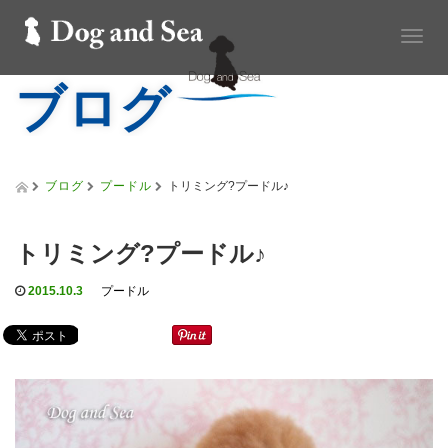
T
o
ブログ
g
g
l
e
n
a
ブログ
プードル
トリミング?プードル♪
v
i
g
トリミング?プードル♪
a
t
2015.10.3
プードル
i
o
n