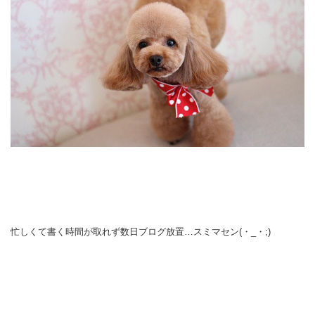
忙しくて書く時間が取れず数日ブログ放置…スミマセン(・_・;)