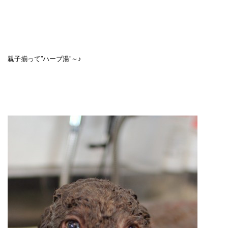
親子揃って”ハーブ湯”～♪