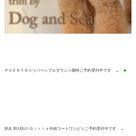
ＰＵＥＲＴＯ☆リバーシブルダウン☆随時ご予約受付中です →
★
BUL BU-BU☆Ｇｉｒｌｓ中綿コートワンピ☆ご予約受付中です →