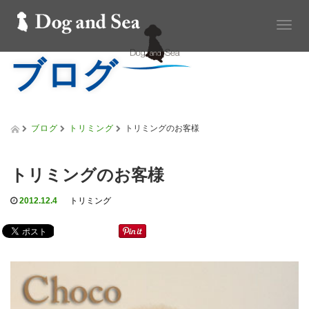
T
o
ブログ
g
g
l
e
n
a
ブログ
トリミング
トリミングのお客様
v
i
g
トリミングのお客様
a
t
2012.12.4
トリミング
i
o
n