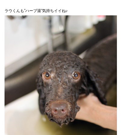
ラウくんも”ハーブ湯”気持ちイイね♪