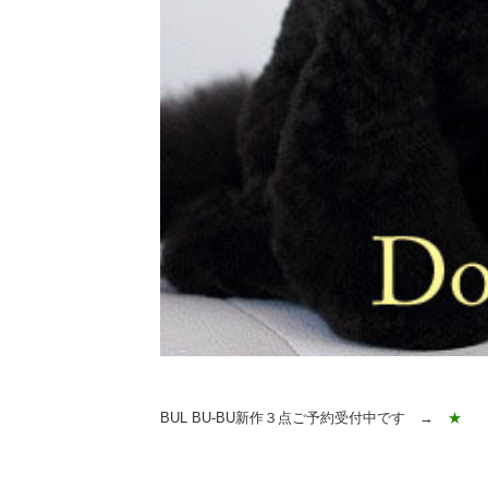
BUL BU-BU新作３点ご予約受付中です →
★