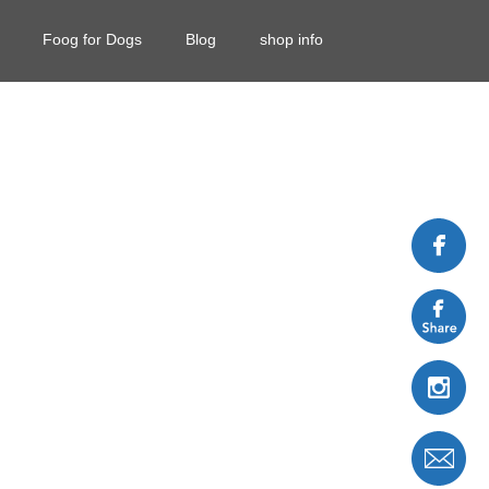
Foog for Dogs
Blog
shop info