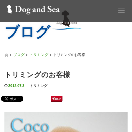
T
o
ブログ
g
g
l
e
n
a
ブログ
トリミング
トリミングのお客様
v
i
g
トリミングのお客様
a
t
2012.07.3
トリミング
i
o
n