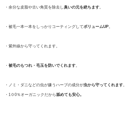
・余分な皮脂や古い角質を除去し
臭いの元を絶ちます
。
・被毛一本一本をしっかりコーティングして
ボリュームUP
。
・紫外線から守ってくれます。
・
被毛のもつれ・毛玉を防いでくれます
。
・ノミ・ダニなどの虫が嫌うハーブの成分が
虫から守ってくれます
。
・1０0％オーガニックだから
舐めても安心。