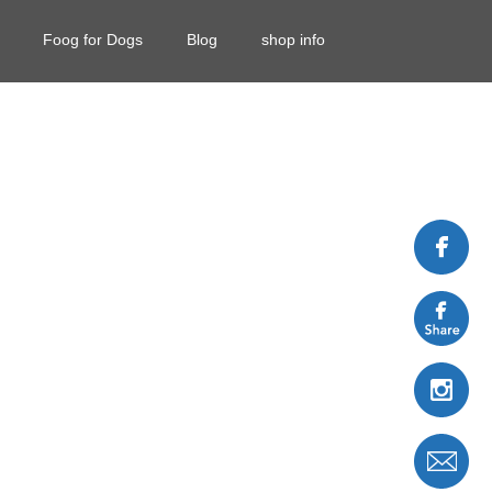
Foog for Dogs
Blog
shop info