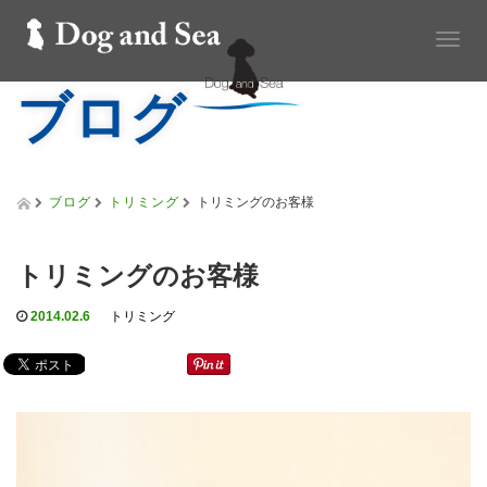
T
o
ブログ
g
g
l
e
n
a
ブログ
トリミング
トリミングのお客様
v
i
g
トリミングのお客様
a
t
2014.02.6
トリミング
i
o
n