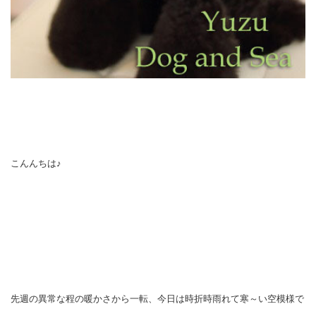
こんんちは♪
先週の異常な程の暖かさから一転、今日は時折時雨れて寒～い空模様で