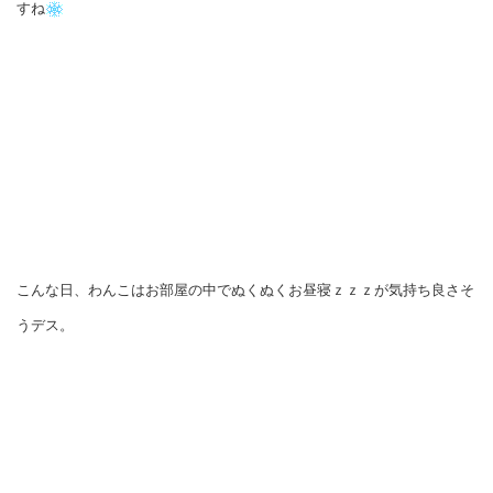
すね
こんな日、わんこはお部屋の中でぬくぬくお昼寝ｚｚｚが気持ち良さそ
うデス。